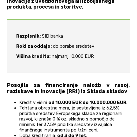
inovacije z uvedbo novega ali izboljšanega
produkta, procesa in storitve.
Razpisnik:
SID banka
Roki za oddajo:
do porabe sredstev
Višina kredita:
najmanj 10.000 EUR
Posojila za financiranje naložb v razoj,
raziskave in inovacije (RRI) iz Sklada skladov
Kredit v višini
od 10.000 EUR do 10.000.000 EUR
.
Tehtana obrestna mera, je sestavljena iz 62,5%
pribitka sredstev Evropskega sklada za regionalni
razvoj, ki znaša 0 % oz. skladno s pomočjo de
minimis ter 37,5% pribitka sredstev izvajalca
finančnega instrumenta po tržni ceni.
Doba kreditiranja:
od 3 do 9 let
.