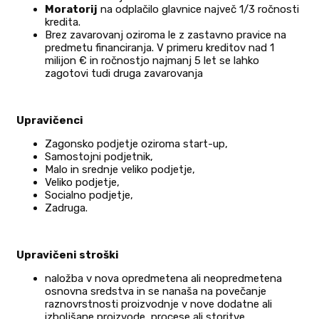
Moratorij
na odplačilo glavnice največ 1/3 ročnosti
kredita.
Brez zavarovanj oziroma le z zastavno pravice na
predmetu financiranja. V primeru kreditov nad 1
milijon € in ročnostjo najmanj 5 let se lahko
zagotovi tudi druga zavarovanja
Upravičenci
Zagonsko podjetje oziroma start-up,
Samostojni podjetnik,
Malo in srednje veliko podjetje,
Veliko podjetje,
Socialno podjetje,
Zadruga.
Upravičeni stroški
naložba v nova opredmetena ali neopredmetena
osnovna sredstva in se nanaša na povečanje
raznovrstnosti proizvodnje v nove dodatne ali
izboljšane proizvode, procese ali storitve.