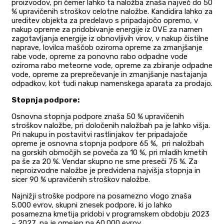
proizvodov, pri čemer lahko ta naložba znaša največ do 50
% upravičenih stroškov celotne naložbe. Kandidira lahko za
ureditev objekta za predelavo s pripadajočo opremo, v
nakup opreme za pridobivanje energije iz OVE za namen
zagotavljanja energije iz obnovljivih virov, v nakup čistilne
naprave, lovilca maščob oziroma opreme za zmanjšanje
rabe vode, opreme za ponovno rabo odpadne vode
oziroma rabo meteorne vode, opreme za zbiranje odpadne
vode, opreme za preprečevanje in zmanjšanje nastajanja
odpadkov, kot tudi nakup namenskega aparata za prodajo.
Stopnja podpore:
Osnovna stopnja podpore znaša 50 % upravičenih
stroškov naložbe, pri določenih naložbah pa je lahko višja.
Pri nakupu in postavitvi rastlinjakov ter pripadajoče
opreme je osnovna stopnja podpore 65 %, pri naložbah
na gorskih območjih se poveča za 10 %, pri mladih kmetih
pa še za 20 %. Vendar skupno ne sme preseči 75 %. Za
neproizvodne naložbe je predvidena najvišja stopnja in
sicer 90 % upravičenih stroškov naložbe.
Najnižji stroške podpore na posamezno vlogo znaša
5.000 evrov, skupni znesek podpore, ki jo lahko
posamezna kmetija pridobi v programskem obdobju 2023
– 2027, pa je omejen na 60.000 evrov.