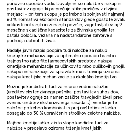
ponovno uporabo vode. Dovoljene so naložbe v nakup in
postavitev ograje, ki preprečuje stike prašičev z divjimi
merjasci – pri tem sklopu je potrebno izpolnjevati najmanj
80 % normativa ekoloških standardov glede gostote živali,
velikosti notranjih in zunanjih površin, zagotavljati vsaj 9
mesečne skladiščne kapacitete za živinska gnojila ter
ostala določila, vezana na nadstandardne zahteve s
področja dobrobiti živali.
Nadalje javni razpis podpira tudi naložbe za nakup
kmetijske mehanizacije za optimalno uporabo hranil in
trajnostno rabo fitofarmacevtskih sredstev, nakupu
kmetijske mehanizacije za učinkovito rabo dušikovih gnojil,
nakupu mehanizacije za spravilo krme s travinja oziroma
nakupu kmetijske mehanizacije za ekološko kmetijstvo.
Možno je kandidirati tudi za neproizvodne naložbe
(ureditev ekstenzivnega pašnika, postavitev suhozidov,
postavitev ograje za namen zaščite travojedih živali pred
zvermi, ureditev ekstenzivnega nasada….), vendar je te
naložbe potrebno kombinirati s prej naštetimi in lahko
dosegajo do 30 % upravičenih stroškov celotne naložbe.
Majhna kmetija lahko z isto vlogo kandidira tudi za
naložbe v predelavo oziroma trženje kmetijskih