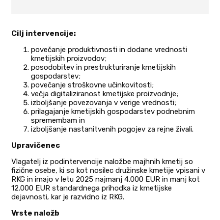
Cilj intervencije:
povečanje produktivnosti in dodane vrednosti
kmetijskih proizvodov;
posodobitev in prestrukturiranje kmetijskih
gospodarstev;
povečanje stroškovne učinkovitosti;
večja digitaliziranost kmetijske proizvodnje;
izboljšanje povezovanja v verige vrednosti;
prilagajanje kmetijskih gospodarstev podnebnim
spremembam in
izboljšanje nastanitvenih pogojev za rejne živali.
Upravičenec
Vlagatelj iz podintervencije naložbe majhnih kmetij so
fizične osebe, ki so kot nosilec družinske kmetije vpisani v
RKG in imajo v letu 2025 najmanj 4.000 EUR in manj kot
12.000 EUR standardnega prihodka iz kmetijske
dejavnosti, kar je razvidno iz RKG.
Vrste naložb