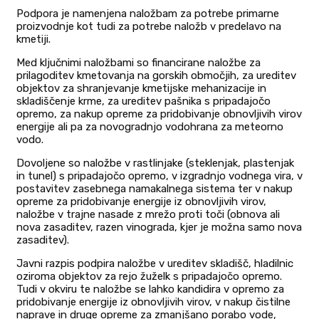
Podpora je namenjena naložbam za potrebe primarne
proizvodnje kot tudi za potrebe naložb v predelavo na
kmetiji.
Med ključnimi naložbami so financirane naložbe za
prilagoditev kmetovanja na gorskih območjih, za ureditev
objektov za shranjevanje kmetijske mehanizacije in
skladiščenje krme, za ureditev pašnika s pripadajočo
opremo, za nakup opreme za pridobivanje obnovljivih virov
energije ali pa za novogradnjo vodohrana za meteorno
vodo.
Dovoljene so naložbe v rastlinjake (steklenjak, plastenjak
in tunel) s pripadajočo opremo, v izgradnjo vodnega vira, v
postavitev zasebnega namakalnega sistema ter v nakup
opreme za pridobivanje energije iz obnovljivih virov,
naložbe v trajne nasade z mrežo proti toči (obnova ali
nova zasaditev, razen vinograda, kjer je možna samo nova
zasaditev).
Javni razpis podpira naložbe v ureditev skladišč, hladilnic
oziroma objektov za rejo žuželk s pripadajočo opremo.
Tudi v okviru te naložbe se lahko kandidira v opremo za
pridobivanje energije iz obnovljivih virov, v nakup čistilne
naprave in druge opreme za zmanjšano porabo vode,