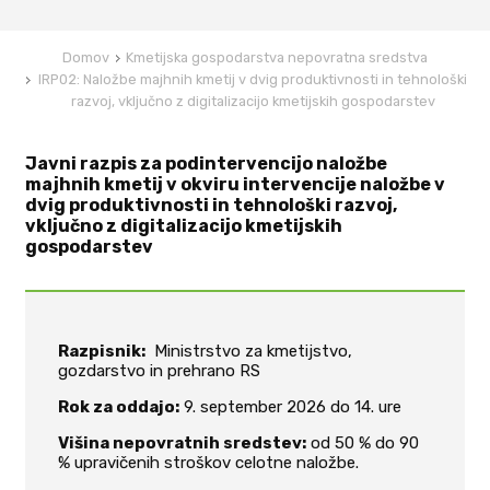
Domov
Kmetijska gospodarstva nepovratna sredstva
IRP02: Naložbe majhnih kmetij v dvig produktivnosti in tehnološki
razvoj, vključno z digitalizacijo kmetijskih gospodarstev
Javni razpis za podintervencijo naložbe
majhnih kmetij v okviru intervencije naložbe v
dvig produktivnosti in tehnološki razvoj,
vključno z digitalizacijo kmetijskih
gospodarstev
Razpisnik:
Ministrstvo za kmetijstvo,
gozdarstvo in prehrano RS
Rok za oddajo:
9. september 2026 do 14. ure
Višina nepovratnih sredstev:
od 50 % do 90
% upravičenih stroškov celotne naložbe.