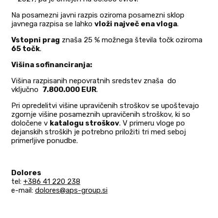
Na posamezni javni razpis oziroma posamezni sklop
javnega razpisa se lahko
vloži največ ena vloga
.
Vstopni prag
znaša 25 % možnega števila točk oziroma
65 točk
.
Višina sofinanciranja:
Višina razpisanih nepovratnih sredstev znaša do
vključno
7.800.000 EUR
.
Pri opredelitvi višine upravičenih stroškov se upoštevajo
zgornje višine posameznih upravičenih stroškov, ki so
določene v
katalogu stroškov
. V primeru vloge po
dejanskih stroških je potrebno priložiti tri med seboj
primerljive ponudbe.
Dolores
tel:
+386 41 220 238
e-mail:
dolores@aps-group.si