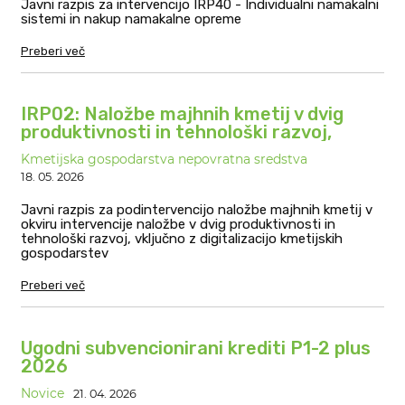
Javni razpis za intervencijo IRP40 - Individualni namakalni
sistemi in nakup namakalne opreme
Preberi več
IRP02: Naložbe majhnih kmetij v dvig
produktivnosti in tehnološki razvoj,
vključno z digitalizacijo kmetijskih
Kmetijska gospodarstva nepovratna sredstva
gospodarstev
18. 05. 2026
Javni razpis za podintervencijo naložbe majhnih kmetij v
okviru intervencije naložbe v dvig produktivnosti in
tehnološki razvoj, vključno z digitalizacijo kmetijskih
gospodarstev
Preberi več
Ugodni subvencionirani krediti P1-2 plus
2026
Novice
21. 04. 2026