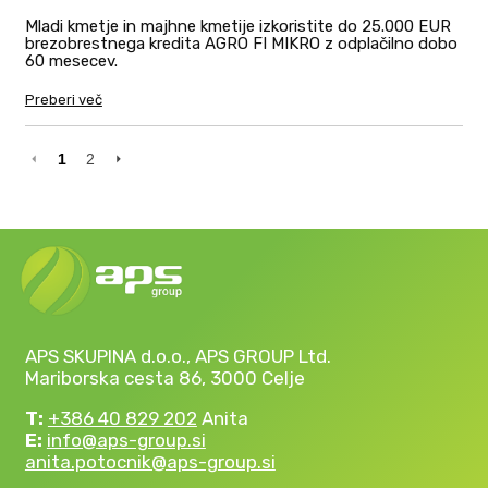
Mladi kmetje in majhne kmetije izkoristite do 25.000 EUR
brezobrestnega kredita AGRO FI MIKRO z odplačilno dobo
60 mesecev.
Preberi več
1
2
APS SKUPINA d.o.o., APS GROUP Ltd.
Mariborska cesta 86, 3000 Celje
T:
+386 40 829 202
Anita
E:
info@aps-group.si
anita.potocnik@aps-group.si